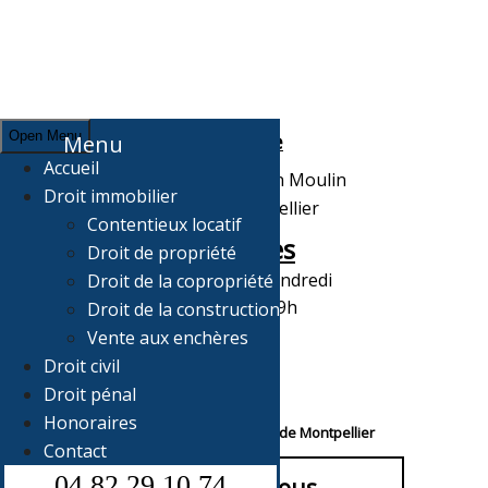
Open Menu
Adresse
Menu
Accueil
7, Grand rue Jean Moulin
Droit immobilier
34000 Montpellier
Contentieux locatif
Horaires
Droit de propriété
Du Lundi au Vendredi
Droit de la copropriété
de 10H à 19h
Droit de la construction
Vente aux enchères
Droit civil
Droit pénal
Honoraires
Votre avocat au Barreau de Montpellier
Contact
04 82 29 10 74