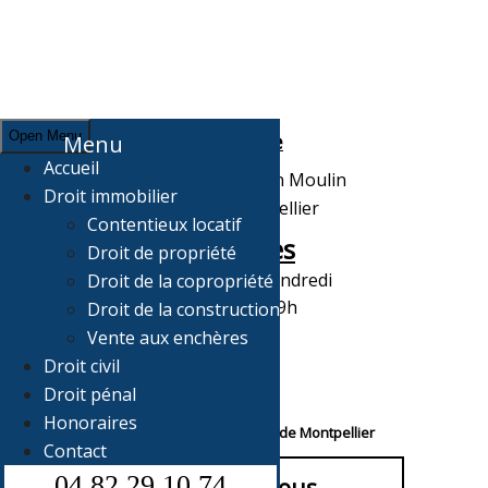
Open Menu
Adresse
Menu
Accueil
7, Grand rue Jean Moulin
Droit immobilier
34000 Montpellier
Contentieux locatif
Horaires
Droit de propriété
Du Lundi au Vendredi
Droit de la copropriété
de 10H à 19h
Droit de la construction
Vente aux enchères
Droit civil
Droit pénal
Honoraires
Votre avocat au Barreau de Montpellier
Contact
04 82 29 10 74